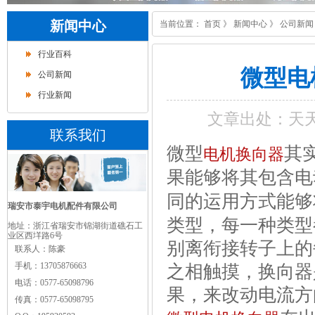
新闻中心
当前位置：
首页
》
新闻中心
》
公司新闻
行业百科
微型电
公司新闻
行业新闻
文章出处：天
联系我们
微型
其
电机换向器
果能够将其包含电
同的运用方式能够
瑞安市泰宇电机配件有限公司
类型，每一种类型
地址：浙江省瑞安市锦湖街道礁石工
业区西垟路6号
别离衔接转子上的
联系人：
陈豪
手机：
13705876663
之相触摸，换向器
电话：0577-65098796
果，来改动电流方
传真：
0577-65098795