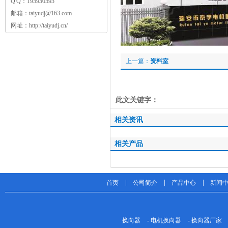
Q Q：
195930593
邮箱：
taiyudj@163.com
网址：
http://taiyudj.cn/
上一篇：
资料室
此文关键字：
相关资讯
相关产品
|
|
|
首页
公司简介
产品中心
新闻
换向器
-
电机换向器
-
换向器厂家