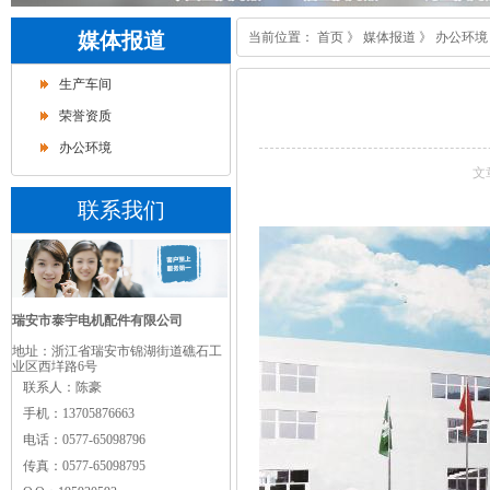
媒体报道
当前位置：
首页
》
媒体报道
》
办公环境
生产车间
荣誉资质
办公环境
文
联系我们
瑞安市泰宇电机配件有限公司
地址：浙江省瑞安市锦湖街道礁石工
业区西垟路6号
联系人：
陈豪
手机：
13705876663
电话：0577-65098796
传真：
0577-65098795